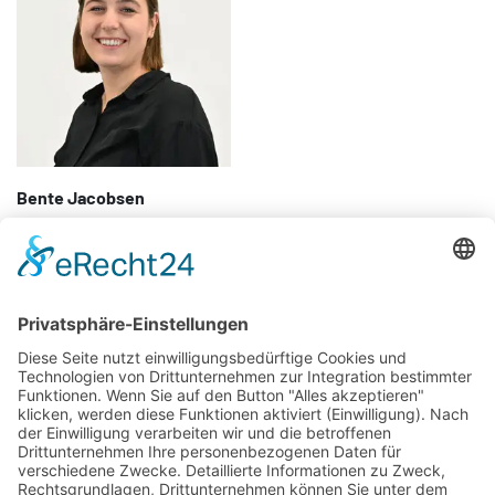
Bente Jacobsen
Tel.:
05251 700-196
E-Mail:
Bente.Jacobsen@kh-paderborn-lippe.de
Über uns
Infos für Eltern
Neuigkeiten
Infos für Lehrer